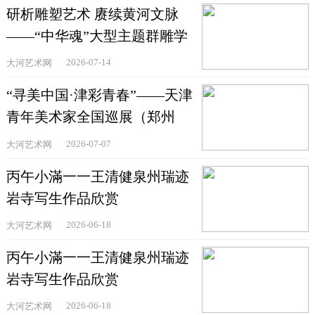
研析雕塑艺术 赓续黄河文脉
——“中华魂”大型主题群雕学
术研讨会在郑州举
2026-07-14
大河艺术网
“寻美中国·津彩青春”——天津
青年美术家全国巡展（郑州
站）在河南省文联美术
2026-07-07
大河艺术网
丙午小滿一一王清健泉州瑞迹
岩寺写生作品欣赏
2026-06-18
大河艺术网
丙午小滿一一王清健泉州瑞迹
岩寺写生作品欣赏
2026-06-18
大河艺术网