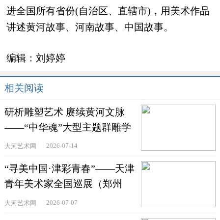
进全国所有省份(自治区、直辖市)，用美术作品
讲述黄河故事、河南故事、中国故事。
编辑：
刘婷婷
相关阅读
研析雕塑艺术 赓续黄河文脉
——“中华魂”大型主题群雕学
术研讨会在郑州举
2026-07-14
大河艺术网
“寻美中国·津彩青春”——天津
青年美术家全国巡展（郑州
站）在河南省文联美术
2026-07-07
大河艺术网