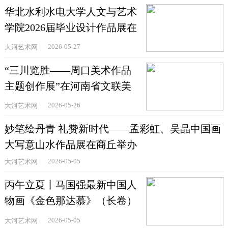
华北水利水电大学人文与艺术
学院2026届毕业设计作品展在
郑州举办
2026-05-27
大河艺术网
“三川览胜——周口美术作品
主题创作展”在河南省文联美
术馆举办
2026-05-26
大河艺术网
妙笔绘丹青 礼赞新时代——孟彩虹、吴晶中国画
大写意山水作品展在商丘举办
2026-05-05
大河艺术网
丙午立夏丨马国强最新中国人
物画《金色那达慕》（长卷）
作品欣赏
2026-05-05
大河艺术网