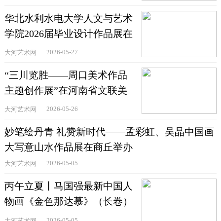
华北水利水电大学人文与艺术
学院2026届毕业设计作品展在
郑州举办
2026-05-27
大河艺术网
“三川览胜——周口美术作品
主题创作展”在河南省文联美
术馆举办
2026-05-26
大河艺术网
妙笔绘丹青 礼赞新时代——孟彩虹、吴晶中国画
大写意山水作品展在商丘举办
2026-05-05
大河艺术网
丙午立夏丨马国强最新中国人
物画《金色那达慕》（长卷）
作品欣赏
2026-05-05
大河艺术网