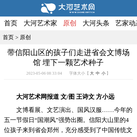
首页
大河艺术家
原创
大河头条
艺家动
首页
>
原创
带信阳山区的孩子们走进省会文博场
馆 埋下一颗艺术种子
2023-05-06 08:33:04
字体大小【
大
中
小
】
大河艺术网报道 文/图 王诗文 方小远
文博看展、文艺演出、国风汉服……今年的
五一节假日“国潮风”强势出圈。信阳大山里的4
位孩子来到省会郑州，充分感受到了中国传统文