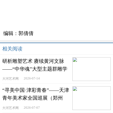
编辑：
郭倩倩
相关阅读
研析雕塑艺术 赓续黄河文脉
——“中华魂”大型主题群雕学
术研讨会在郑州举
2026-07-14
大河艺术网
“寻美中国·津彩青春”——天津
青年美术家全国巡展（郑州
站）在河南省文联美术
2026-07-07
大河艺术网