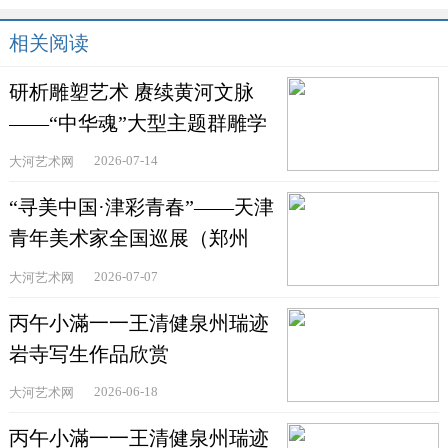
相关阅读
研析雕塑艺术 赓续黄河文脉
——“中华魂”大型主题群雕学
术研讨会在郑州举
2026-07-14
大河艺术网
“寻美中国·津彩青春”——天津
青年美术家全国巡展（郑州
站）在河南省文联美术
2026-07-07
大河艺术网
丙午小滿一一王清健泉州瑞迹
岩寺写生作品欣赏
2026-06-18
大河艺术网
丙午小滿一一王清健泉州瑞迹