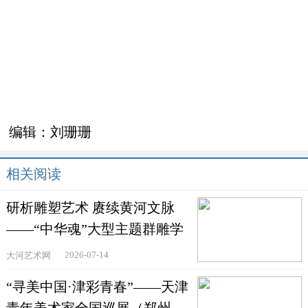
编辑：
刘珊珊
相关阅读
研析雕塑艺术 赓续黄河文脉
——“中华魂”大型主题群雕学
术研讨会在郑州举
2026-07-14
大河艺术网
“寻美中国·津彩青春”——天津