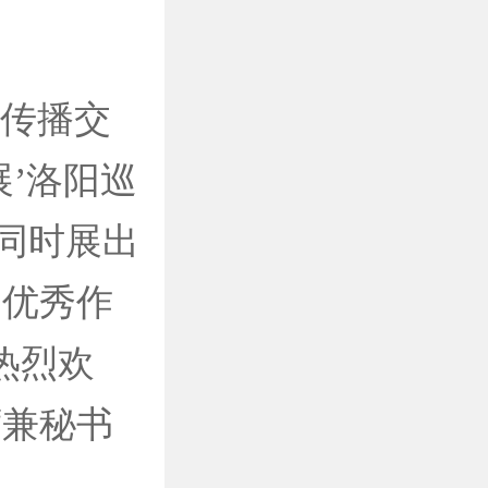
度传播交
’洛阳巡
同时展出
种优秀作
热烈欢
席兼秘书