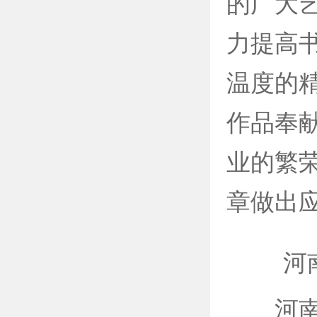
的广大
力提高
温度的
作品奉
业的繁
章做出应
河南省
河南省