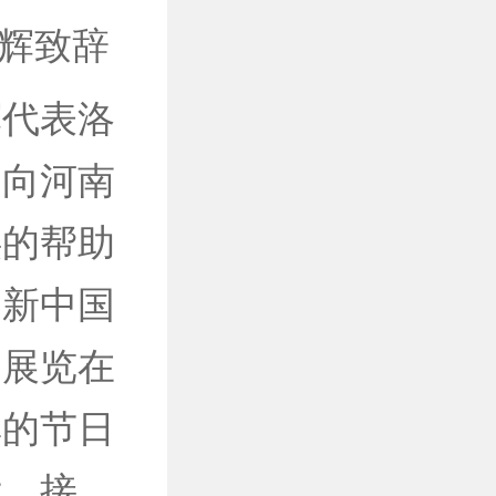
辉致辞
代表洛
，向河南
供的帮助
迎新中国
的展览在
厚的节日
厅，接