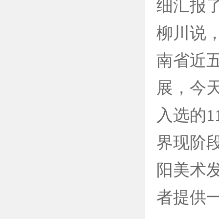
细汇报
柳川说
南省近
展，今天
入选的1
界现阶
阳美术
者提供