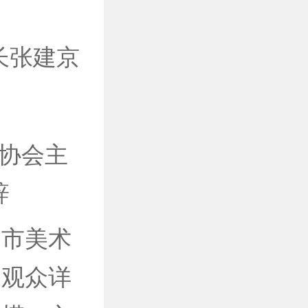
长张建京
协会主
辞
市美术
向观众详