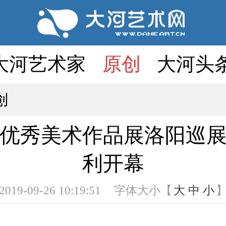
大河艺术家
原创
大河头
创
优秀美术作品展洛阳巡
利开幕
2019-09-26 10:19:51
字体大小【
大
中
小