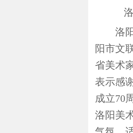
洛阳
洛阳市
阳市文
省美术
表示感
成立7
洛阳美
气氛。