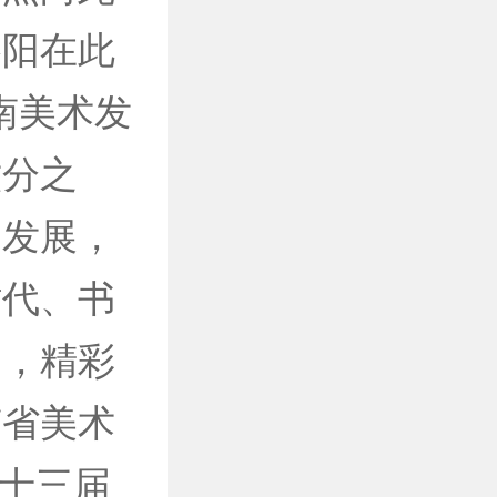
洛阳在此
南美术发
六分之
勃发展，
时代、书
出，精彩
南省美术
第十三届