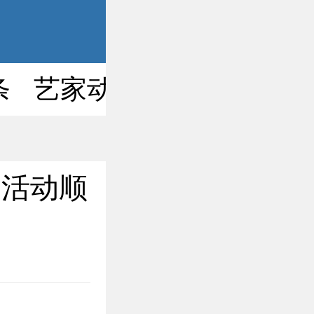
条
艺家动态
艺术号
网
展活动顺
】