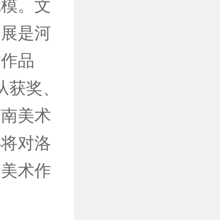
规模。文
品展是河
术作品
从获奖、
河南美术
办将对洛
阳美术作