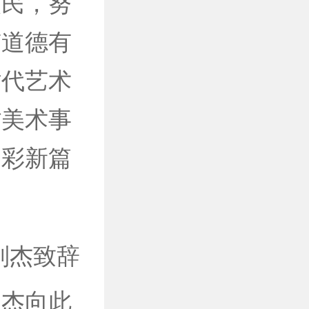
人民，努
有道德有
时代艺术
省美术事
出彩新篇
刘杰致辞
杰向此