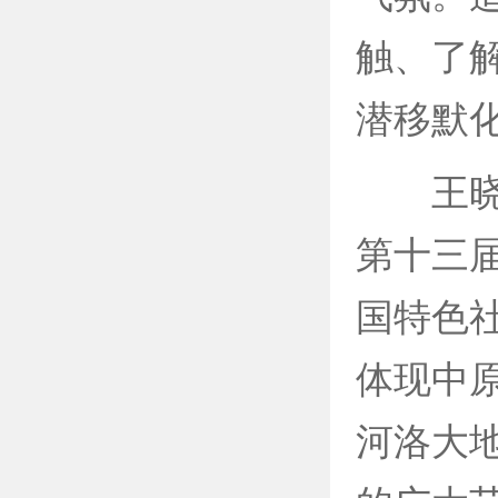
触、了
潜移默
王晓辉
第十三
国特色
体现中
河洛大