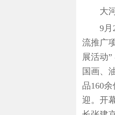
大河艺
9月25
流推广项
展活动”
国画、
品160
迎。开
长张建