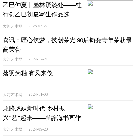
乙巳仲夏丨墨林疏淡处——桂
行创乙巳初夏写生作品选
2025-05-27
大河艺术网
喜讯：匠心筑梦，技创荣光 90后钧瓷青年荣获最
高荣誉
2024-12-21
大河艺术网
落羽为釉 有凤来仪
2024-11-08
大河艺术网
龙腾虎跃新时代 乡村振
兴“艺”起来——崔静海书画作
品展
2024-09-20
大河艺术网